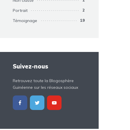
Non classé
1
Portrait
2
Témoignage
19
Suivez-nous
Retrouvez toute la Blogosphère
Guinéenne sur les réseaux sociaux