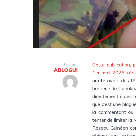
Cette publication,
Ecrit par
ABLOGUI
1er avril 2026, n’es
arrêté avec “des tê
banlieue de Conakry,
directement à des tê
que c’est une blagu
la commentant ou 
tenter de limiter la
Réseau Guinéen con
rédiger cet articl