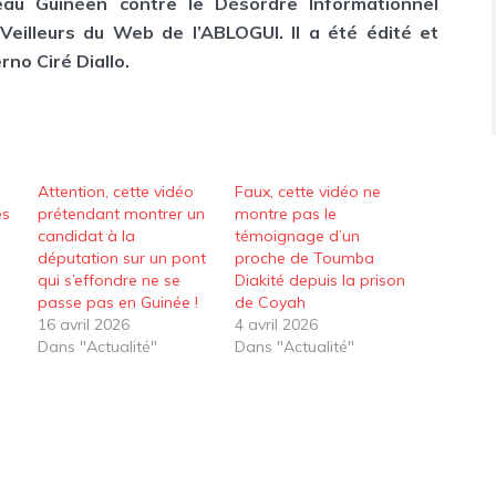
eau Guinéen contre le Désordre Informationnel
Veilleurs du Web de l’ABLOGUI. Il a été édité et
no Ciré Diallo.
Attention, cette vidéo
Faux, cette vidéo ne
es
prétendant montrer un
montre pas le
candidat à la
témoignage d’un
députation sur un pont
proche de Toumba
qui s’effondre ne se
Diakité depuis la prison
passe pas en Guinée !
de Coyah
16 avril 2026
4 avril 2026
Dans "Actualité"
Dans "Actualité"