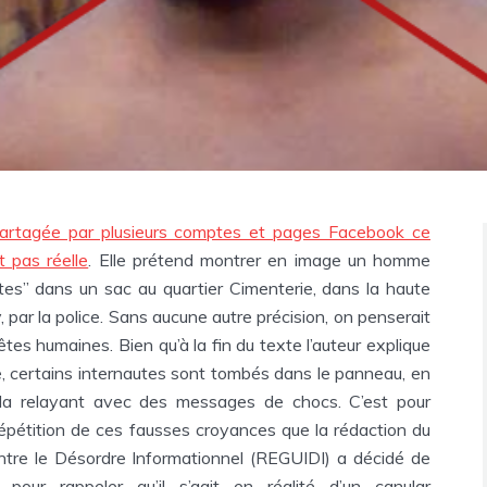
 partagée par plusieurs comptes et pages Facebook ce
t pas réelle
. Elle prétend montrer en image un homme
tes” dans un sac au quartier Cimenterie, dans la haute
 par la police. Sans aucune autre précision, on penserait
tes humaines. Bien qu’à la fin du texte l’auteur explique
e, certains internautes sont tombés dans le panneau, en
la relayant avec des messages de chocs. C’est pour
 répétition de ces fausses croyances que la rédaction du
tre le Désordre Informationnel (REGUIDI) a décidé de
e pour rappeler qu’il s’agit en réalité d’un canular