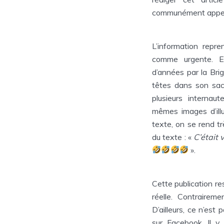
communément appelé 
L’information repre
comme urgente. El
d’années par la Bri
têtes dans son sac
plusieurs internau
mêmes images d’illu
texte, on se rend tr
du texte : «
C’était 
».
Cette publication r
réelle. Contrairem
D’ailleurs, ce n’est
sur Facebook. Il y