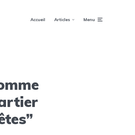
Accueil
Articles
Menu
 homme
artier
êtes”