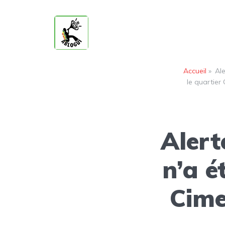
Accueil
»
Al
le quartier
Alert
n’a é
Cime