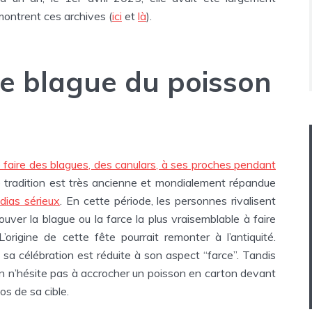
montrent ces archives (
ici
et
là
).
lle blague du poisson
 faire des blagues, des canulars, à ses proches pendant
 tradition est très ancienne et mondialement répandue
ias sérieux
. En cette période, les personnes rivalisent
rouver la blague ou la farce la plus vraisemblable à faire
’origine de cette fête pourrait remonter à l’antiquité.
sa célébration est réduite à son aspect “farce”. Tandis
on n’hésite pas à accrocher un poisson en carton devant
dos de sa cible.