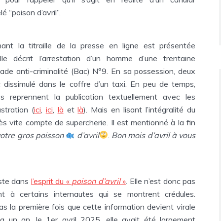
“poison d’avril”.
nant la titraille de la presse en ligne est présentée
le décrit l’arrestation d’un homme d’une trentaine
gade anti-criminalité (Bac) N°9. En sa possession, deux
 dissimulé dans le coffre d’un taxi. En peu de temps,
tes reprennent la publication textuellement avec les
stration (
ici
,
ici
,
là
et
là
). Mais en lisant l’intégralité du
ès vite compte de supercherie. Il est mentionné à la fin
votre gros poisson
d’avril
.
Bon mois d’avril à vous
este dans
l’esprit du «
poison d’avril
»
. Elle n’est donc pas
ent à certains internautes qui se montrent crédules.
 pas la première fois que cette information devient virale
 a un an, le 1er avril 2025, elle avait été largement