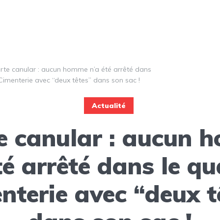
erte canular : aucun homme n’a été arrêté dans
 Cimenterie avec “deux têtes” dans son sac !
Actualité
e canular : aucun
té arrêté dans le qu
nterie avec “deux t